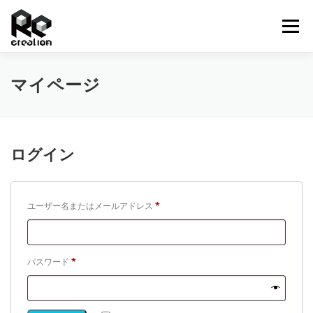
コ
ン
メニュー
テ
ン
ツ
へ
トップ
ITソリューション事業
私たちについて
マイページ
ス
キ
ッ
プ
オンラインストア
制作費用
お申込みの流れ
ログイン
新着情報
お問い合わせ
必
ユーザー名またはメールアドレス
*
須
必
パスワード
*
須